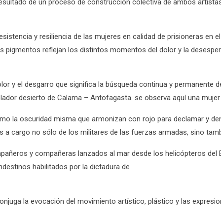
resultado de un proceso de construcción colectiva de ambos artistas
esistencia y resiliencia de las mujeres en calidad de prisioneras en e
los pigmentos reflejan los distintos momentos del dolor y la desespe
olor y el desgarro que significa la búsqueda continua y permanente d
lador desierto de Calama – Antofagasta. se observa aquí una mujer 
mo la oscuridad misma que armonizan con rojo para declamar y denun
s a cargo no sólo de los militares de las fuerzas armadas, sino tambi
pañeros y compañeras lanzados al mar desde los helicópteros del Ej
destinos habilitados por la dictadura de
njuga la evocación del movimiento artístico, plástico y las expresion