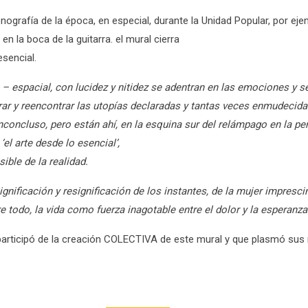
rafía de la época, en especial, durante la Unidad Popular, por ejemp
n la boca de la guitarra. el mural cierra
esencial.
 espacial, con lucidez y nitidez se adentran en las emociones y s
contrar y reencontrar las utopías declaradas y tantas veces enmudec
concluso, pero están ahí, en la esquina sur del relámpago en la per
el arte desde lo esencial’,
ible de la realidad.
icación y resignificación de los instantes, de la mujer imprescindib
e todo, la vida como fuerza inagotable entre el dolor y la esperanza
en participó de la creación COLECTIVA de este mural y que plasmó su