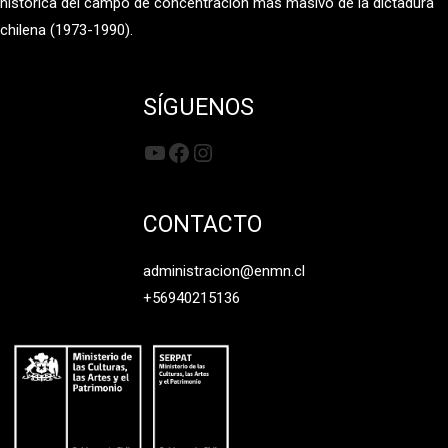
histórica del campo de concentración más masivo de la dictadura
chilena (1973-1990).
SÍGUENOS
YouTube
Facebook
Instagram
CONTACTO
administracion@enmn.cl
+56940215136