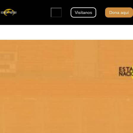
Visítanos
Dona aquí